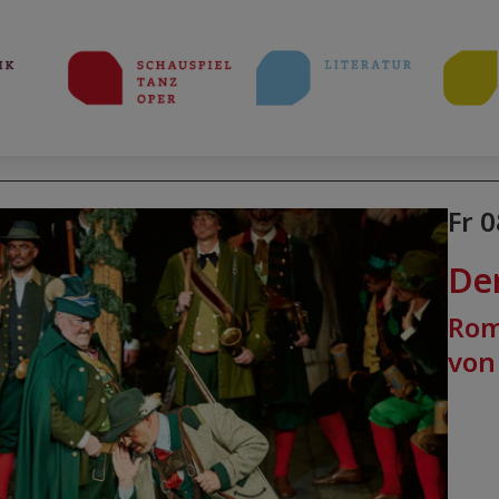
Fr 0
Der
Rom
von