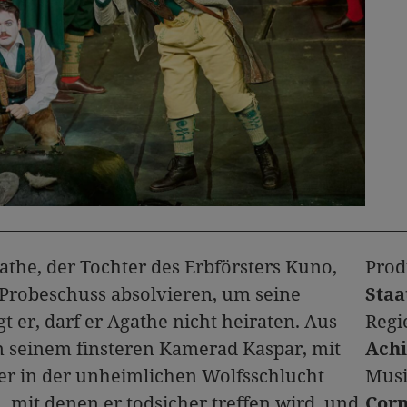
athe, der Tochter des Erbförsters Kuno,
Prod
Probeschuss absolvieren, um seine
Staa
t er, darf er Agathe nicht heiraten. Aus
Regi
on seinem finsteren Kamerad Kaspar, mit
Achi
l er in der unheimlichen Wolfsschlucht
Musi
h, mit denen er todsicher treffen wird, und
Corn