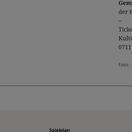
Gemi
der 
–
Tick
Kult
0711
Spielplan