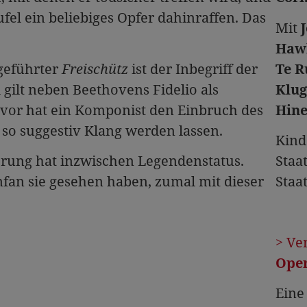
eufel ein beliebiges Opfer dahinraffen. Das
Mit
Hawl
geführter
Freischütz
ist der Inbegriff der
Te R
ilt neben Beethovens Fidelio als
Klug
uvor hat ein Komponist den Einbruch des
Hine
so suggestiv Klang werden lassen.
Kind
erung hat inzwischen Legendenstatus.
Staa
nfan sie gesehen haben, zumal mit dieser
Staat
> Ve
Oper
Eine